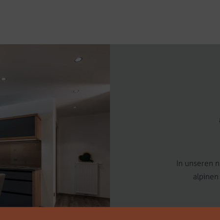
In unseren 
alpinen 