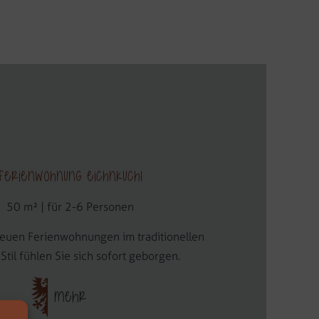
Ferienwohnung Eichnkuchl
50 m² | für 2-6 Personen
neuen Ferienwohnungen im traditionellen
Stil fühlen Sie sich sofort geborgen.
MEHR