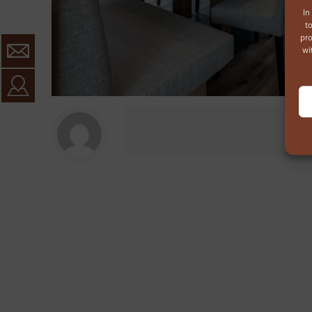
In
t
pro
wi