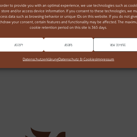
 order to provide you with an optimal experience, we use technologies such as cook
o store and/or access device information. If you consent to these technologies, we m
cess data such as browsing behavior or unique IDs on this website. If you do not give
thdraw your consent, certain features and functionality may be affected. The maxi
cookie retention period on this site is 365 days.
Accept
Decline
View settings
web677
Datenschutzerklärung
Datenschutz & Cookies
Impressum