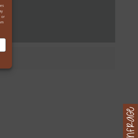
ies
ay
 or
mum