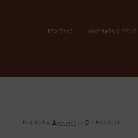
+39 349 364 25 06
Mesnerhof
Wohnungen & Preise
Published by
web677
on
1. März 2021