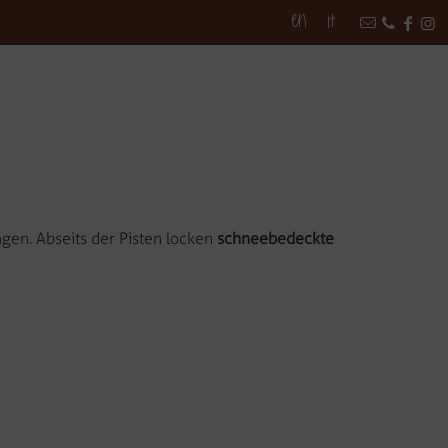
EN
IT
erlebnisse
Rundherum
Kontakt
ngen. Abseits der Pisten locken
schneebedeckte