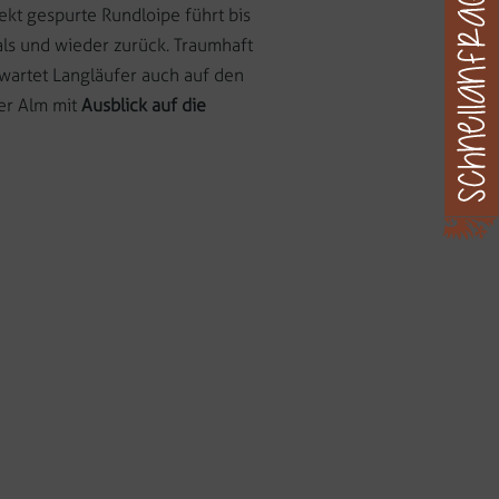
ekt gespurte Rundloipe führt bis
als und wieder zurück. Traumhaft
artet Langläufer auch auf den
er Alm mit
Ausblick auf die