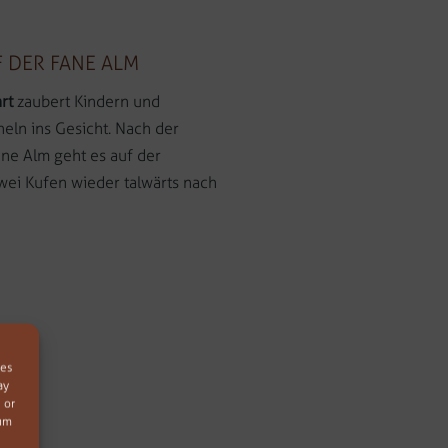
 DER FANE ALM
rt
zaubert Kindern und
eln ins Gesicht. Nach der
ne Alm geht es auf der
wei Kufen wieder talwärts nach
ies
ay
 or
mum