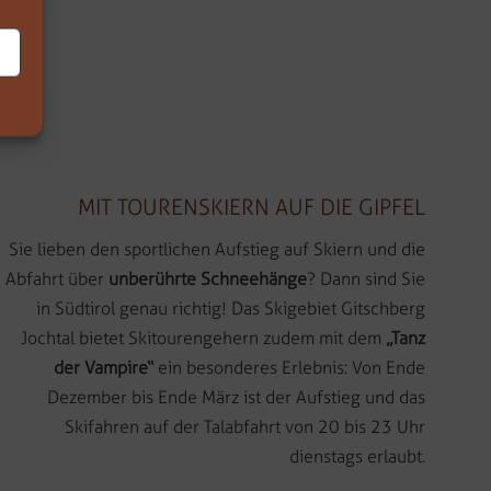
MIT TOURENSKIERN AUF DIE GIPFEL
Sie lieben den sportlichen Aufstieg auf Skiern und die
Abfahrt über
unberührte Schneehänge
? Dann sind Sie
in Südtirol genau richtig! Das Skigebiet Gitschberg
Jochtal bietet Skitourengehern zudem mit dem
„Tanz
der Vampire“
ein besonderes Erlebnis: Von Ende
Dezember bis Ende März ist der Aufstieg und das
Skifahren auf der Talabfahrt von 20 bis 23 Uhr
dienstags erlaubt.