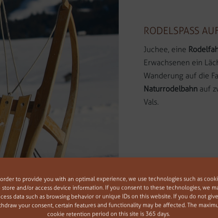
RODELSPASS AUF
Juchee, eine
Rodelfah
Erwachsenen ein Läch
Wanderung auf die Fa
Naturrodelbahn
auf z
Vals.
 order to provide you with an optimal experience, we use technologies such as cook
o store and/or access device information. If you consent to these technologies, we m
cess data such as browsing behavior or unique IDs on this website. If you do not give
thdraw your consent, certain features and functionality may be affected. The maxi
cookie retention period on this site is 365 days.