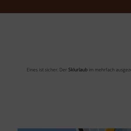
+39 349 364 25 06
Mesnerhof
Wohnungen & Preise
Eines ist sicher: Der
Skiurlaub
im mehrfach ausgezei