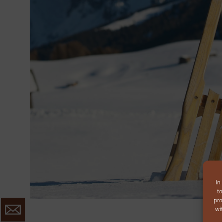
In
t
pro
wi