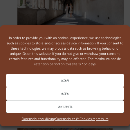
In order to provide you with an optimal experience, we use technologies
such as cookies to store and/or access device information. If you consent to
these technologies, we may process data such as browsing behavior or
STADTBESUCH IN BRIXEN UND
unique IDs on this website. If you do not give or withdraw your consent,
BRUNECK
certain features and functionality may be affected. The maximum cookie
retention period on this site is 365 days.
Lust auf einen Stadtbummel? Brixen und Bruneck sind nur
zirka eine halbe Stunde entfernt. Durch die
mittelalterliche
Altstadt
bummeln, die kulturellen Sehenswürdigkeiten
Accept
bestaunen oder über den
Weihnachtsmarkt
schlendern – ein
Besuch lohnt sich allemal.
Decline
View settings
Datenschutzerklärung
Datenschutz & Cookies
Impressum