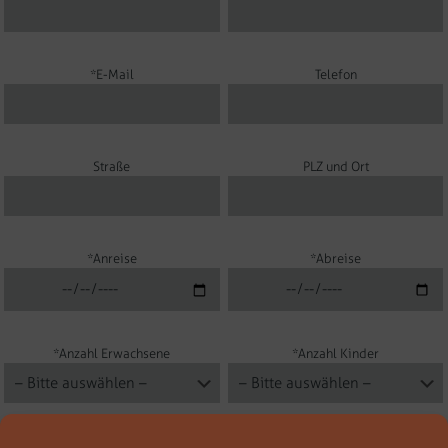
*E-Mail
Telefon
Straße
PLZ und Ort
*Anreise
*Abreise
*Anzahl Erwachsene
*Anzahl Kinder
Nachricht