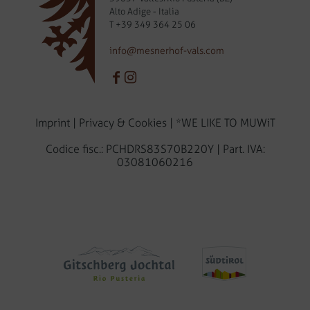
Alto Adige - Italia
T
+39 349 364 25 06
info@mesnerhof-vals.com
Imprint
|
Privacy & Cookies
|
*WE LIKE TO MUWiT
Codice fisc.: PCHDRS83S70B220Y | Part. IVA:
03081060216