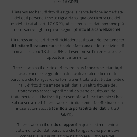
(art. 16 GDPR).
L’interessato ha il diritto di esigere la cancellazione immediata
dei dati personali che lo riguardano, qualora ricorra uno dei
motivi di cui all’ art. 17 GDPR, ad esempio se i dati non sono più
necessari per gli scopi perseguiti (
diritto alla cancellazione
).
L’interessato ha il diritto di richiedere al titolare del trattamento
di limitare il trattamento
se è soddisfatta una delle condizioni di
cui all’ articolo 18 del GDPR, ad esempio se l’interessato si è
opposto al trattamento.
L’interessato ha il diritto di ricevere in un formato strutturato, di
uso comune e leggibile da dispositivo automatico i dati
personali che lo riguardano forniti a un titolare del trattamento e
ha il diritto di trasmettere tali dati a un altro titolare del
trattamento senza impedimenti da parte del titolare del
trattamento cui li ha forniti per esempio se il trattamento si basi
sul consenso dell’ interessato e il trattamento sia effettuato con
mezzi automatizzati (
diritto alla portabilità dei dati
art. 20
GDPR).
L’interessato ha il
diritto di opporsi
in qualsiasi momento al
trattamento dei dati personali che lo riguardano per motivi
connessi alla sua situazione particolare. Il titolare del