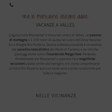
DE
EN
Tra le montagne dell’Alto Adige
VACANZE A VALLES
L’agriturismo Mesnerhof si trova nel centro di Valles, un
paesino
di montagna
a 1.350 metri di quota nel cuore dell’Area Vacanze
Sci e Malghe Rio Pusteria. Questa pittoresca località è circondata
dal
paradiso naturalistico
dei Monti di Fundres e da chicche
paesaggistiche come
l’incantevole Malga Fane
. Partendo
direttamente dal Mesnerhof si possono fare
magnifiche
escursioni
adatte anche alle famiglie, e il vicino comprensorio
sciistico Rio Pusteria assicura tanta neve e piste curatissime per
tutta la stagione.
NELLE VICINANZE