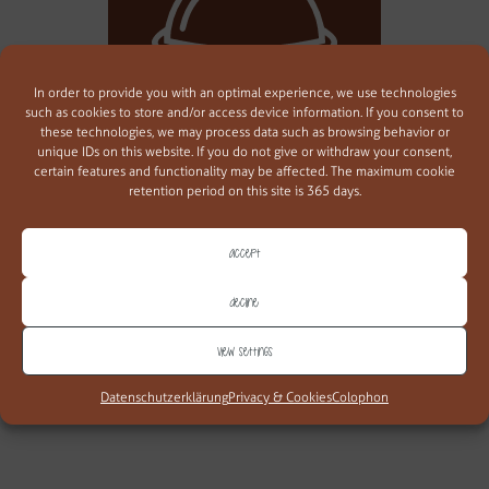
In order to provide you with an optimal experience, we use technologies
such as cookies to store and/or access device information. If you consent to
these technologies, we may process data such as browsing behavior or
unique IDs on this website. If you do not give or withdraw your consent,
Ristorante
certain features and functionality may be affected. The maximum cookie
a 10 minuti a piedi
retention period on this site is 365 days.
Accept
Decline
View settings
Datenschutzerklärung
Privacy & Cookies
Colophon