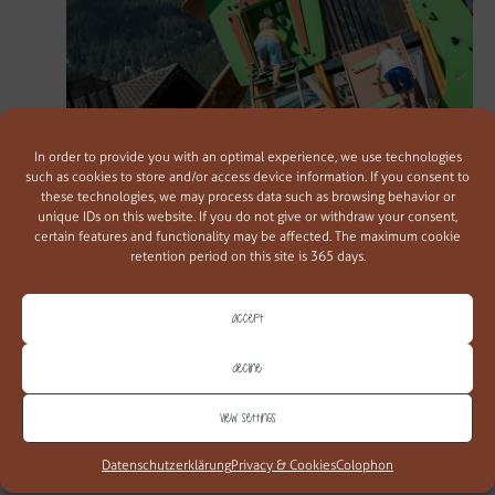
In order to provide you with an optimal experience, we use technologies
such as cookies to store and/or access device information. If you consent to
these technologies, we may process data such as browsing behavior or
unique IDs on this website. If you do not give or withdraw your consent,
certain features and functionality may be affected. The maximum cookie
TANTO SPAZIO PER GIOCARE
retention period on this site is 365 days.
Il nostro maso è come un grande parco divertimenti dove i
più piccoli possono scatenarsi in libertà. C’è così tanto da
Accept
scoprire… e poi in giardino c’è anche un angolo giochi con
un’altalena e una sabbiera dove i bambini possono giocare
quanto vogliono.
Decline
View settings
Datenschutzerklärung
Privacy & Cookies
Colophon