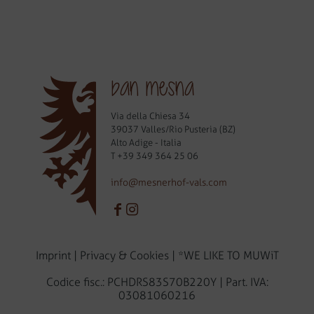
ban mesna
Via della Chiesa 34
39037 Valles/Rio Pusteria (BZ)
Alto Adige - Italia
T
+39 349 364 25 06
info@mesnerhof-vals.com
Imprint
|
Privacy & Cookies
|
*WE LIKE TO MUWiT
Codice fisc.: PCHDRS83S70B220Y | Part. IVA:
03081060216