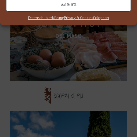
View settings
LE BONTÀ
Datenschutzerklärung
Privacy & Cookies
Colophon
DEL MASO
SCOPRI DI PIÙ