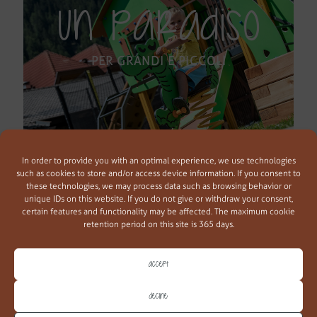
UN PARADISO
PER GRANDI E PICCOLI
In order to provide you with an optimal experience, we use technologies
such as cookies to store and/or access device information. If you consent to
these technologies, we may process data such as browsing behavior or
SCOPRI DI PIÙ
unique IDs on this website. If you do not give or withdraw your consent,
certain features and functionality may be affected. The maximum cookie
retention period on this site is 365 days.
Accept
Decline